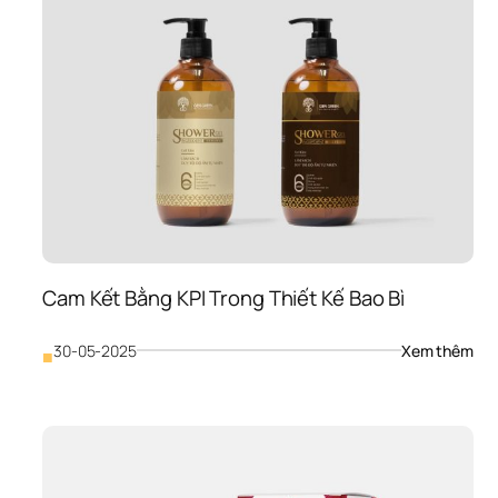
Cho
Thị 
Trư
Xuấ
Khẩ
20
Cam Kết Bằng KPI Trong Thiết Kế Bao Bì
: 
30-05-2025
Xem thêm
■
Cam
Kết 
Bằn
KPI 
Tro
Thiế
Kế 