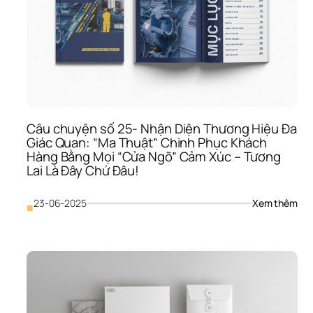
Mục
Đích
“Ki
Chỉ 
Nam
Dẫn
Lối 
Doa
Ngh
Câu chuyện số 25- Nhận Diện Thương Hiệu Đa 
Kiến
Giác Quan: “Ma Thuật” Chinh Phục Khách 
Tạo 
Hàng Bằng Mọi “Cửa Ngõ” Cảm Xúc – Tương 
Giá 
Lai Là Đây Chứ Đâu!
Trị 
Bền
Vữn
: 
23-06-2025
Xem thêm
■
Và 
Câu
“Ch
chu
Đến
số 
Triệ
25- 
Con
Nhậ
Tim
Diện
Thư
Hiệu