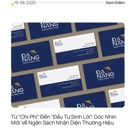
: 
19-06-2025
Xem thêm
■
SỰ 
MÔ
LUN
THI
RÕ 
RÀN
ĐỊN
HƯ
khi 
bắt 
tay 
vào 
làm 
nhậ
diện
thư
hiệ
Từ “Chi Phí” Đến “Đầu Tư Sinh Lời”: Góc Nhìn 
Mới Về Ngân Sách Nhận Diện Thương Hiệu