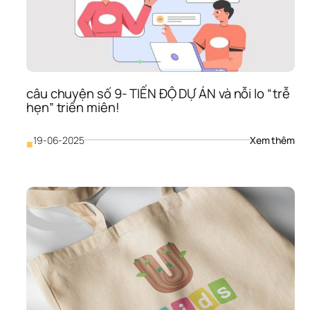
Dụn
Thư
Hiệu
(Br
Gui
câu chuyện số 9- TIẾN ĐỘ DỰ ÁN và nỗi lo “trễ 
hẹn” triền miên!
: 
19-06-2025
Xem thêm
■
câu
chu
số 
9- 
TIẾN
ĐỘ 
DỰ 
ÁN 
và 
nỗi 
lo 
“trễ