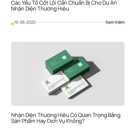
Các Yếu Tố Cốt Lõi Cần Chuẩn Bị Cho Dự Án 
Nhận Diện Thương Hiệu
: 
19-06-2025
Xem thêm
■
Các
Yếu 
Tố 
Cốt
Lõi 
Cần
Chu
Bị 
Cho
Dự 
Án 
Nhậ
Diện
Thư
Hiệ
Nhận Diện Thương Hiệu Có Quan Trọng Bằng 
Sản Phẩm Hay Dịch Vụ Không?