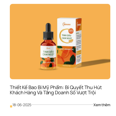
Bao
Bì 
Thự
Phẩ
Đảm
Bảo
An 
Toàn
Kích
Thíc
Vị 
Giác
Và 
Tuâ
Thủ
Quy
Địn
Thiết Kế Bao Bì Mỹ Phẩm: Bí Quyết Thu Hút 
Khách Hàng Và Tăng Doanh Số Vượt Trội
: 
18-06-2025
Xem thêm
■
Thiế
Kế 