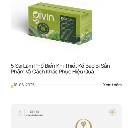
Tạo 
Nên
Thiế
Kế 
Bao
Bì 
Sản
Phẩ
Đẹp
Ấn 
Tượ
Và 
5 Sai Lầm Phổ Biến Khi Thiết Kế Bao Bì Sản 
Hiệu
Phẩm Và Cách Khắc Phục Hiệu Quả
Qu
: 
18-06-2025
Xem thêm
■
5 
Sai 
Lầm
Phổ
Biến
Khi 
Thiế
Kế 