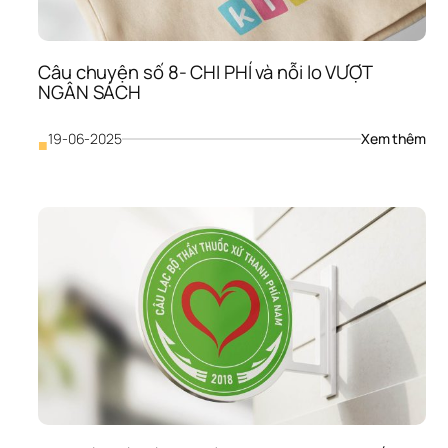
hẹn
triề
miê
Câu chuyện số 8- CHI PHÍ và nỗi lo VƯỢT 
NGÂN SÁCH
: 
19-06-2025
Xem thêm
■
Câu
chu
số 
8- 
CHI 
PHÍ 
và 
nỗi 
lo 
VƯỢ
NG
SÁ