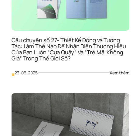
Câu chuyện số 27- Thiết Kế Động và Tương 
Tác: Làm Thế Nào Để Nhận Diện Thương Hiệu 
Của Bạn Luôn “Cựa Quậy” Và “Trẻ Mãi Không 
Già” Trong Thế Giới Số?
: 
23-06-2025
Xem thêm
■
Câu
chu
số 
27- 
Thiế
Kế 
Độn
và 
Tươ
Tác:
Làm