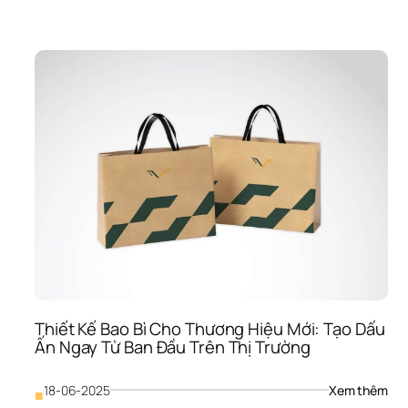
Thiế
Kế 
Bao
Bì 
Dượ
Phẩ
Tuâ
Thủ
Ngh
Ngặ
Quy
Định
Và 
Tru
Tải 
Niề
Tin
Thiết Kế Bao Bì Cho Thương Hiệu Mới: Tạo Dấu 
Ấn Ngay Từ Ban Đầu Trên Thị Trường
: 
18-06-2025
Xem thêm
■
Thiế