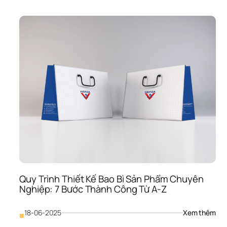
Trọ
Của
Thiế
Kế 
Bao
Bì 
Sản
Phẩ
Tro
Kinh
Doa
Hiện
Đại
Quy Trình Thiết Kế Bao Bì Sản Phẩm Chuyên 
Nghiệp: 7 Bước Thành Công Từ A-Z
: 
18-06-2025
Xem thêm
■
Quy