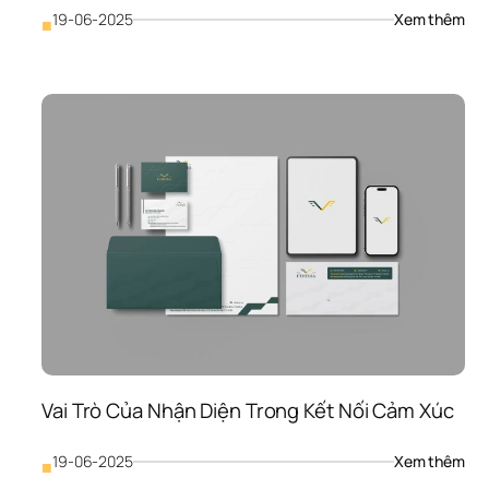
: 
19-06-2025
Xem thêm
■
Từ 
“Chi
Phí”
Đến
“Đầ
Tư 
Sinh
Lời”:
Góc
Nhìn
Mới
Về 
Ngâ
Sác
Nhậ
Diện
Thư
Hiệ
Vai Trò Của Nhận Diện Trong Kết Nối Cảm Xúc
: 
19-06-2025
Xem thêm
■
Vai 