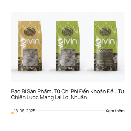
Năn
Đa 
Dạn
Của
Bao
Bì 
Sản
Phẩ
Hơn
Cả 
Lớp
Vỏ 
Bọc
Đơn
Th
Bao Bì Sản Phẩm: Từ Chi Phí Đến Khoản Đầu Tư 
Chiến Lược Mang Lại Lợi Nhuận
: 
18-06-2025
Xem thêm
■
Bao
Bì 
Sản