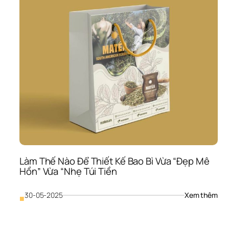
Bao
Bì 
20
Làm Thế Nào Để Thiết Kế Bao Bì Vừa “Đẹp Mê 
Hồn” Vừa “Nhẹ Túi Tiền
: 
30-05-2025
Xem thêm
■
Làm
Thế
Nào