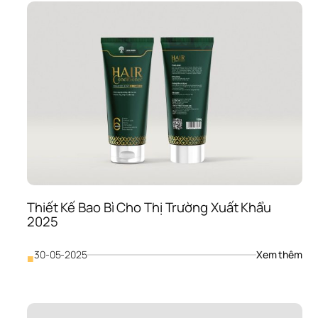
Để 
Thiế
Kế 
Bao
Bì 
Vừa
“Đẹ
Mê 
Hồn
Vừa
“Nh
Túi 
Tiề
Thiết Kế Bao Bì Cho Thị Trường Xuất Khẩu 
2025
: 
30-05-2025
Xem thêm
■
Thiế
Kế 
Bao
Bì 