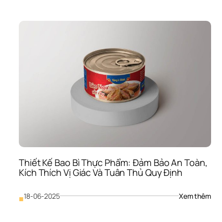
Trò 
Của
Nhậ
Diện
Tro
Kết 
Nối 
Cảm
Xú
Thiết Kế Bao Bì Thực Phẩm: Đảm Bảo An Toàn, 
Kích Thích Vị Giác Và Tuân Thủ Quy Định
: 
18-06-2025
Xem thêm
■
Thiế
Kế 