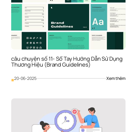
Tầm
Giá 
Trị 
Sản
Phẩ
Vụ 
Với 
Nhậ
Diện
Thư
câu chuyện số 11- Sổ Tay Hướng Dẫn Sử Dụng 
Hiệu
Thương Hiệu (Brand Guidelines)
Chu
Ngh
: 
20-06-2025
Xem thêm
■
câu
chu
số 
11- 
Sổ 
Tay 
Hướ
Dẫn
Sử 