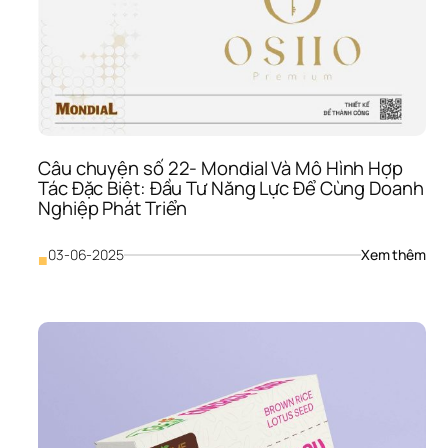
Bao
Bì 
Sản
Phẩ
Và 
Các
Khắ
Phụ
Câu chuyện số 22- Mondial Và Mô Hình Hợp 
Hiệu
Tác Đặc Biệt: Đầu Tư Năng Lực Để Cùng Doanh 
Qu
Nghiệp Phát Triển
: 
03-06-2025
Xem thêm
■
Câu
chu
số 
22- 
Mon
Và 
Mô 
Hình
Hợp
Tác 