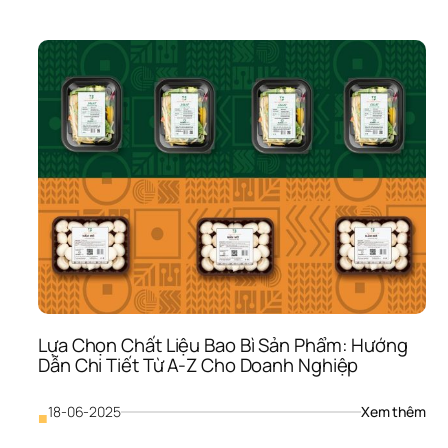
Trìn
Thiế
Kế 
Bao
Bì 
Sản
Phẩ
Chu
Ngh
7 
Bướ
Thà
Côn
Từ 
A-
Z
Lựa Chọn Chất Liệu Bao Bì Sản Phẩm: Hướng 
Dẫn Chi Tiết Từ A-Z Cho Doanh Nghiệp
: 
18-06-2025
Xem thêm
■
Lựa 