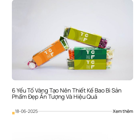
Phẩ
Từ 
Chi 
Phí 
Đến
Kho
Đầu
Tư 
Chi
Lượ
Man
Lại 
Lợi 
Nh
6 Yếu Tố Vàng Tạo Nên Thiết Kế Bao Bì Sản 
Phẩm Đẹp Ấn Tượng Và Hiệu Quả
: 
18-06-2025
Xem thêm
■
6 
Yếu 
Tố 
Vàn