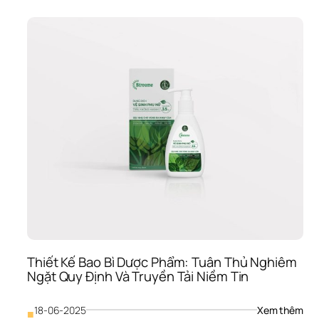
Bao
Bì 
Mỹ 
Phẩ
Bí 
Quy
Thu
Hút
Khá
Hàn
Và 
Tăn
Doa
Số 
Vượ
Trội
Thiết Kế Bao Bì Dược Phẩm: Tuân Thủ Nghiêm 
Ngặt Quy Định Và Truyền Tải Niềm Tin
: 
18-06-2025
Xem thêm
■