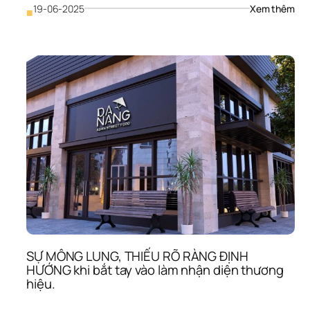
: 
19-06-2025
Xem thêm
■
Nhậ
Diện
Thư
Hiệu
Có 
Qua
Trọ
Bằn
Sản
Phẩ
Hay
Dịch
Vụ 
Kh
SỰ MÔNG LUNG, THIẾU RÕ RÀNG ĐỊNH 
HƯỚNG khi bắt tay vào làm nhận diện thương 
hiệu.