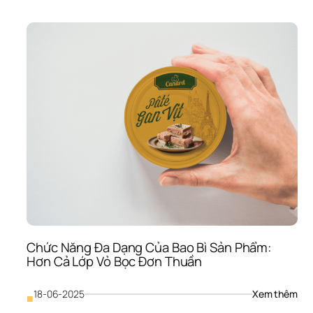
Chọ
Chấ
Liệu
Bao
Bì 
Sản
Phẩ
Hướ
Dẫn
Chi 
Tiết
Từ 
A-
Z 
Cho
Doa
Ngh
Chức Năng Đa Dạng Của Bao Bì Sản Phẩm: 
Hơn Cả Lớp Vỏ Bọc Đơn Thuần
: 
18-06-2025
Xem thêm
■
Chứ