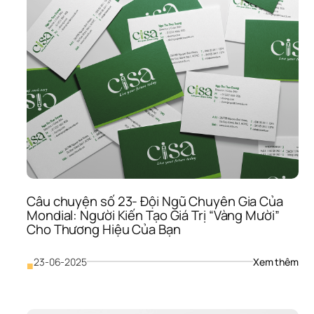
Biệt
Của
Mon
Khô
Chỉ 
Thiế
Kế 
Mà 
Còn
Là 
Đối 
Tác 
Chi
Lượ
“Đo 
Câu chuyện số 23- Đội Ngũ Chuyên Gia Của 
Ni 
Mondial: Người Kiến Tạo Giá Trị “Vàng Mười” 
Đón
Cho Thương Hiệu Của Bạn
Giày
Cho
Doa
: 
23-06-2025
Xem thêm
■
Ngh
Câu
Của
chu
Bạ
số 