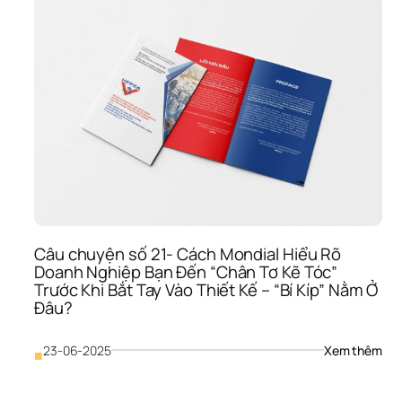
23- 
Đội 
Ngũ
Chu
Gia 
Của
Mon
Ngư
Kiến
Tạo 
Giá 
Trị 
“Và
Mườ
Cho
Câu chuyện số 21- Cách Mondial Hiểu Rõ 
Thư
Doanh Nghiệp Bạn Đến “Chân Tơ Kẽ Tóc” 
Hiệu
Trước Khi Bắt Tay Vào Thiết Kế – “Bí Kíp” Nằm Ở 
Của
Đâu?
Bạ
: 
23-06-2025
Xem thêm
■
Câu
chu
số 