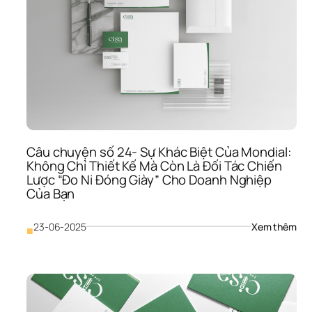
Đa 
Giác
Qua
“Ma
Thu
Chi
Phụ
Khá
Hàn
Bằn
Mọi 
Câu chuyện số 24- Sự Khác Biệt Của Mondial: 
“Cử
Không Chỉ Thiết Kế Mà Còn Là Đối Tác Chiến 
Ngõ
Lược “Đo Ni Đóng Giày” Cho Doanh Nghiệp 
Cảm
Của Bạn
Xúc
– 
Tươ
: 
23-06-2025
Xem thêm
■
Lai 
Câu
Là 
chu
Đây
số 
Chứ
24- 
Đâu
Sự 
Khá