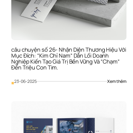
Thế
Nào
Để 
Nhậ
Diện
Thư
Hiệu
Của
câu chuyện số 26- Nhận Diện Thương Hiệu Với 
Bạn
Mục Đích: “Kim Chỉ Nam” Dẫn Lối Doanh 
Luô
Nghiệp Kiến Tạo Giá Trị Bền Vững Và “Chạm” 
“Cự
Đến Triệu Con Tim.
Quậ
Và 
“Trẻ
: 
23-06-2025
Xem thêm
■
Mãi 
câu
Khô
chu
Già”
số 
Tro
26- 
Thế
Nhậ
Giới
Diện
Số
Thư
Hiệu
Với 