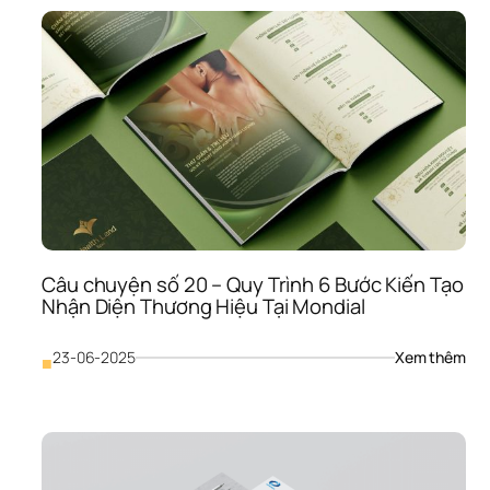
21- 
Các
Mon
Hiểu
Rõ 
Doa
Ngh
Bạn
Đến
“Ch
Tơ 
Kẽ 
Tóc”
Câu chuyện số 20 – Quy Trình 6 Bước Kiến Tạo 
Trư
Nhận Diện Thương Hiệu Tại Mondial
Khi 
Bắt 
Tay 
: 
23-06-2025
Xem thêm
■
Vào
Câu
Thiế
chu
Kế 
số 
– 
20 
“Bí 
– 
Kíp”
Quy