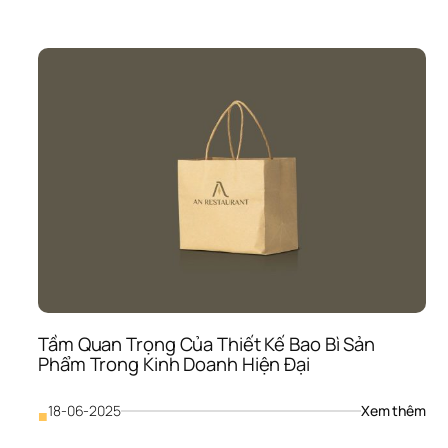
Kế 
Bao
Bì 
Cho
Thư
Hiệu
Mới:
Tạo 
Dấu
Ấn 
Nga
Từ 
Ban
Đầu
Trên
Thị 
Trư
Tầm Quan Trọng Của Thiết Kế Bao Bì Sản 
Phẩm Trong Kinh Doanh Hiện Đại
: 
18-06-2025
Xem thêm
■
Tầm
Qua