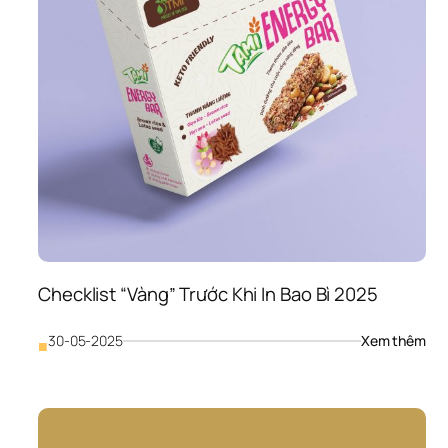
Đặc
Biệt
Đầu
Tư 
Năn
Lực 
Để 
Cùn
Doa
Ngh
Phá
Tri
Checklist “Vàng” Trước Khi In Bao Bì 2025
: 
30-05-2025
Xem thêm
■
Che
“Và
Trư
Khi 
In 