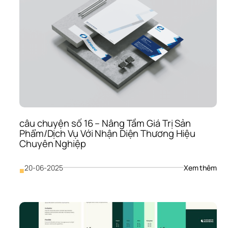
Nằm
Trìn
Ở 
6 
Đâ
Bướ
Kiến
Tạo 
Nhậ
Diện
Thư
Hiệu
Tại 
Mon
câu chuyện số 16 – Nâng Tầm Giá Trị Sản 
Phẩm/Dịch Vụ Với Nhận Diện Thương Hiệu 
Chuyên Nghiệp
: 
20-06-2025
Xem thêm
■
câu
chu
số 
16 
– 
Nân