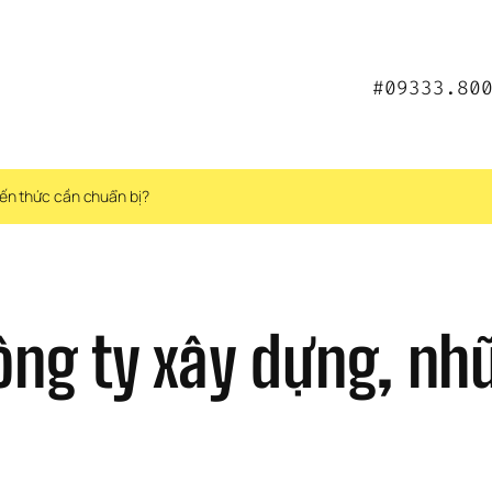
#09333.80
iến thức cần chuẩn bị?
công ty xây dựng, nh