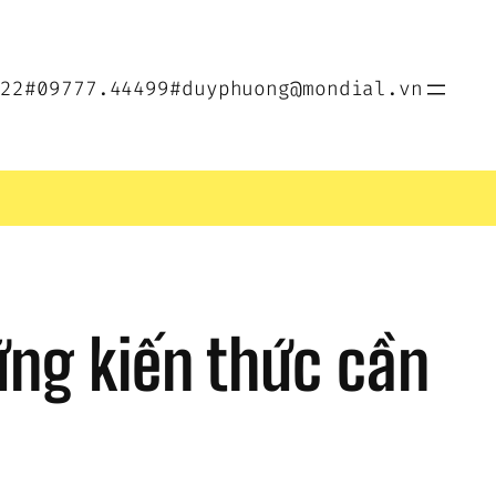
022
#09777.44499
#duyphuong@mondial.vn
ững kiến thức cần 