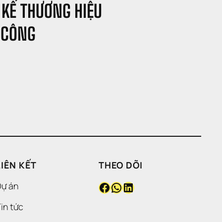
 KẾ THƯƠNG HIỆU 
 CÔNG
LIÊN KẾT
THEO DÕI
Facebook
WhatsApp
LinkedIn
Dự án
in tức