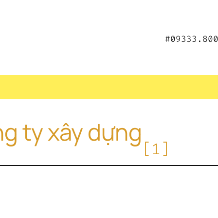
#09333.80
ng ty xây dựng
[1]