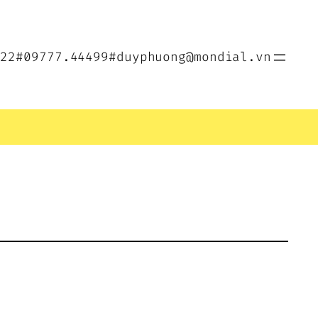
022
#09777.44499
#duyphuong@mondial.vn