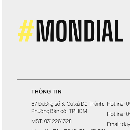
ty
x
d
#
MONDIAL
THÔNG TIN
67 Đường số 3, Cư xá Đô Thành, 
Hotline: 
Phường Bàn cờ, TP.HCM
Hotline: 
MST: 0312261328
Email: d