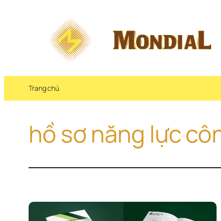
Chuyển 
đến 
phần 
nội 
dung
Trang chủ
hồ sơ năng lực cô