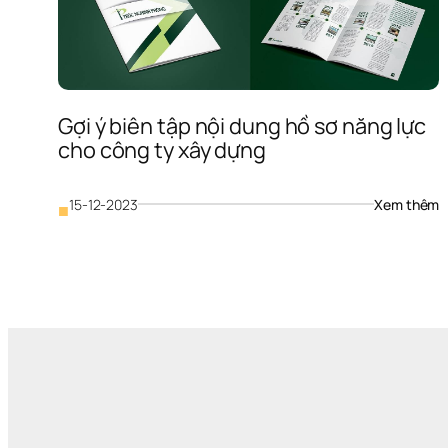
Gợi ý biên tập nội dung hồ sơ năng lực 
cho công ty xây dựng
: 
15-12-2023
Xem thêm
■
G
ý 
b
t
nộ
d
h
s
n
lự
c
c