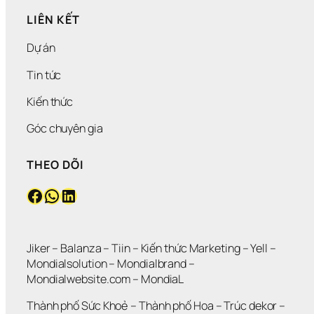
LIÊN KẾT
Dự án
Tin tức
Kiến thức
Góc chuyên gia
THEO DÕI
Facebook
WhatsApp
LinkedIn
Jiker 
– 
Balanza
 – 
Tiin
 – 
Kiến thức Marketing
 – 
Yell
 – 
Mondialsolution
 – 
Mondialbrand
 – 
Mondialwebsite.com
 – 
MondiaL
Thành phố Sức Khoẻ
 – 
Thành phố Hoa 
– 
Trúc dekor
 – 