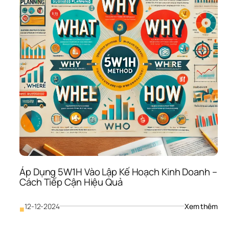
Áp Dụng 5W1H Vào Lập Kế Hoạch Kinh Doanh – 
Cách Tiếp Cận Hiệu Quả
: 
12-12-2024
Xem thêm
■
Áp 
Dụn