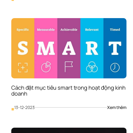
Thiế
kế 
prof
các
bướ
triể
khai
hiệu
qu
Cách đặt mục tiêu smart trong hoạt động kinh 
doanh
: 
13-12-2023
Xem thêm
■
Các
đặt 
mục
tiêu