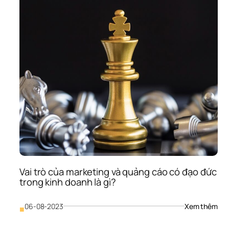
sma
tron
hoạ
độn
kinh
do
Vai trò của marketing và quảng cáo có đạo đức 
trong kinh doanh là gì?
: 
06-08-2023
Xem thêm
■
Vai 
trò 