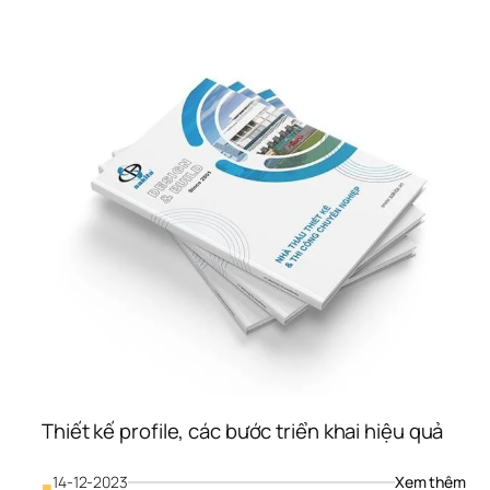
5W1
Vào
Lập 
Kế 
Hoạ
Kinh
Doa
– 
Các
Tiếp
Cận
Hiệu
Qu
Thiết kế profile, các bước triển khai hiệu quả
: 
14-12-2023
Xem thêm
■