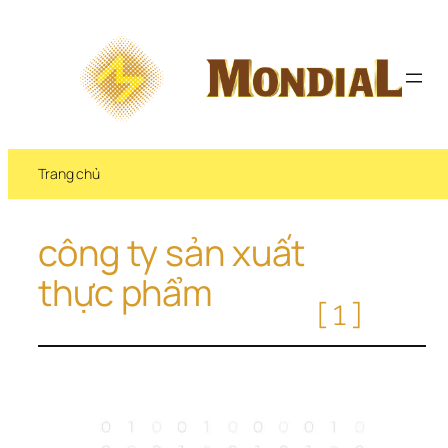
Chuyển 
đến 
phần 
nội 
dung
Trang chủ
công ty sản xuất 
thực phẩm
[1]