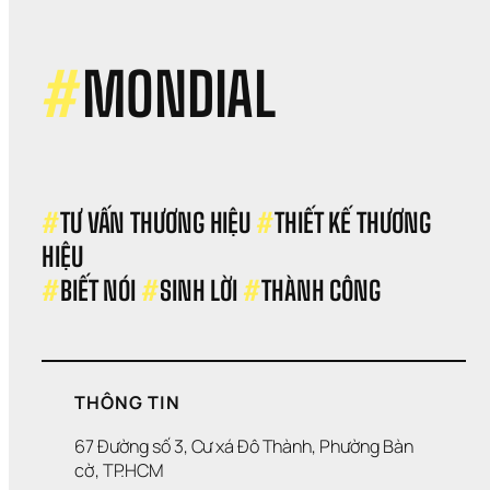
sơ 
năn
lực 
cho
#
MONDIAL
côn
ty 
sản 
xuấ
thự
ph
#
TƯ VẤN THƯƠNG HIỆU 
#
THIẾT KẾ THƯƠNG 
HIỆU 
#
BIẾT NÓI 
#
SINH LỜI 
#
THÀNH CÔNG
THÔNG TIN
67 Đường số 3, Cư xá Đô Thành, Phường Bàn 
cờ, TP.HCM