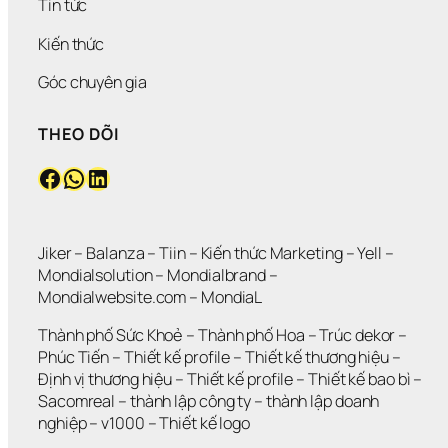
Tin tức
Kiến thức
Góc chuyên gia
THEO DÕI
Facebook
WhatsApp
LinkedIn
Jiker 
– 
Balanza
 – 
Tiin
 – 
Kiến thức Marketing
 – 
Yell
 – 
Mondialsolution
 – 
Mondialbrand
 – 
Mondialwebsite.com
 – 
MondiaL
Thành phố Sức Khoẻ
 – 
Thành phố Hoa 
– 
Trúc dekor
 – 
Phúc Tiến 
– 
Thiết kế profile
 – 
Thiết kế thương hiệu
 – 
Định vị thương hiệu 
– 
Thiết kế profile
 – 
Thiết kế bao bì
 – 
Sacomreal
 – 
thành lập công ty
 – 
thành lập doanh 
nghiệp
 – 
v1000
 – 
Thiết kế logo