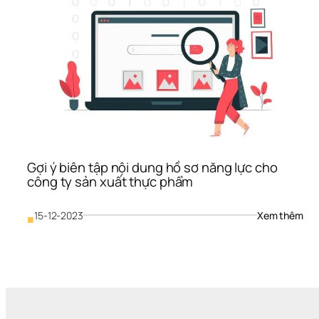
Gợi ý biên tập nội dung hồ sơ năng lực cho 
công ty sản xuất thực phẩm
: 
15-12-2023
Xem thêm
■
Gợi 
ý 
biên
tập 
nội 
dun
hồ 