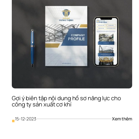
Gợi ý biên tập nội dung hồ sơ năng lực cho 
công ty sản xuất cơ khí
: 
15-12-2023
Xem thêm
■
Gợi 
ý 
biên