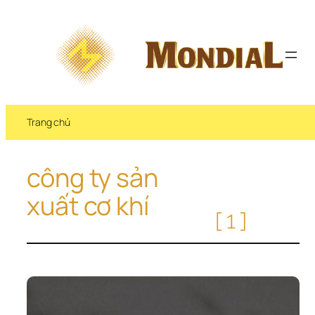
Chuyển 
đến 
phần 
nội 
dung
Trang chủ
công ty sản 
xuất cơ khí
[1]