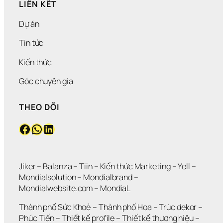
LIÊN KẾT
Dự án
Tin tức
Kiến thức
Góc chuyên gia
THEO DÕI
Facebook
WhatsApp
LinkedIn
Jiker 
– 
Balanza
 – 
Tiin
 – 
Kiến thức Marketing
 – 
Yell
 – 
Mondialsolution
 – 
Mondialbrand
 – 
Mondialwebsite.com
 – 
MondiaL
Thành phố Sức Khoẻ
 – 
Thành phố Hoa 
– 
Trúc dekor
 – 
Phúc Tiến 
– 
Thiết kế profile
 – 
Thiết kế thương hiệu
 – 