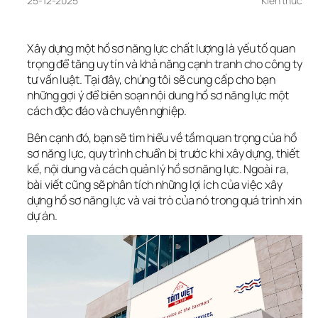
25-12-2025
Kiến thức
Xây dựng một hồ sơ năng lực chất lượng là yếu tố quan 
trọng để tăng uy tín và khả năng cạnh tranh cho công ty 
tư vấn luật. Tại đây, chúng tôi sẽ cung cấp cho bạn 
những gợi ý để biên soạn nội dung hồ sơ năng lực một 
cách độc đáo và chuyên nghiệp.
Bên cạnh đó, bạn sẽ tìm hiểu về tầm quan trọng của hồ 
sơ năng lực, quy trình chuẩn bị trước khi xây dựng, thiết 
kế, nội dung và cách quản lý hồ sơ năng lực. Ngoài ra, 
bài viết cũng sẽ phân tích những lợi ích của việc xây 
dựng hồ sơ năng lực và vai trò của nó trong quá trình xin 
dự án.