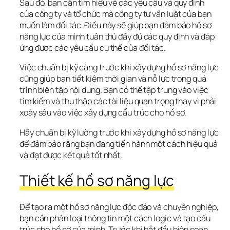
Sau đó, bạn cần tìm hiểu về các yêu cầu và quy định 
của công ty và tổ chức mà công ty tư vấn luật của bạn 
muốn làm đối tác. Điều này sẽ giúp bạn đảm bảo hồ sơ 
năng lực của mình tuân thủ đầy đủ các quy định và đáp 
ứng được các yêu cầu cụ thể của đối tác.
Việc chuẩn bị kỹ càng trước khi xây dựng hồ sơ năng lực 
cũng giúp bạn tiết kiệm thời gian và nỗ lực trong quá 
trình biên tập nội dung. Bạn có thể tập trung vào việc 
tìm kiếm và thu thập các tài liệu quan trọng thay vì phải 
xoáy sâu vào việc xây dựng cấu trúc cho hồ sơ.
Hãy chuẩn bị kỹ lưỡng trước khi xây dựng hồ sơ năng lực 
để đảm bảo rằng bạn đang tiến hành một cách hiệu quả 
và đạt được kết quả tốt nhất.
Thiết kế hồ sơ năng lực
Để tạo ra một hồ sơ năng lực độc đáo và chuyên nghiệp, 
bạn cần phân loại thông tin một cách logic và tạo cấu 
trúc cho hồ sơ của mình. Trước khi bắt đầu biên soạn, 