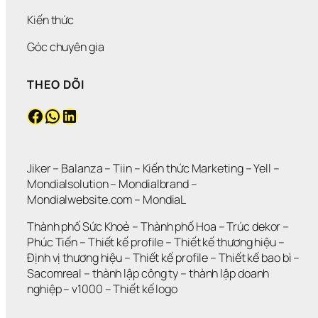
Kiến thức
Góc chuyên gia
THEO DÕI
Facebook
WhatsApp
LinkedIn
Jiker 
– 
Balanza
 – 
Tiin
 – 
Kiến thức Marketing
 – 
Yell
 – 
Mondialsolution
 – 
Mondialbrand
 – 
Mondialwebsite.com
 – 
MondiaL
Thành phố Sức Khoẻ
 – 
Thành phố Hoa 
– 
Trúc dekor
 – 
Phúc Tiến 
– 
Thiết kế profile
 – 
Thiết kế thương hiệu
 – 
Định vị thương hiệu 
– 
Thiết kế profile
 – 
Thiết kế bao bì
 – 
Sacomreal
 – 
thành lập công ty
 – 
thành lập doanh 
nghiệp
 – 
v1000
 – 
Thiết kế logo