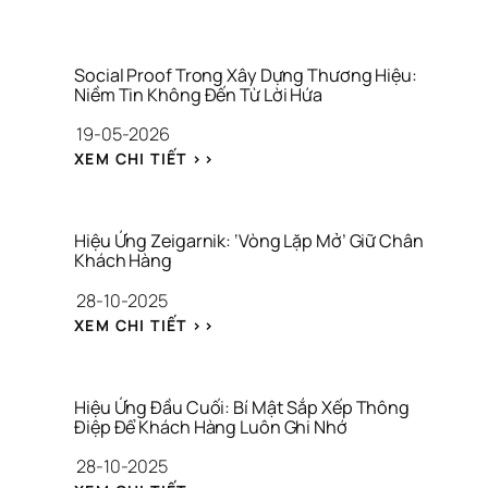
A
N
C
H
Social Proof Trong Xây Dựng Thương Hiệu: 
O
Niềm Tin Không Đến Từ Lời Hứa
R
19-05-2026
I
N
: 
XEM CHI TIẾT >>
G 
S
E
O
F
C
F
I
Hiệu Ứng Zeigarnik: ‘Vòng Lặp Mở’ Giữ Chân 
E
A
Khách Hàng
C
L 
28-10-2025
T
P
: 
R
: 
XEM CHI TIẾT >>
Đ
O
H
Ặ
O
I
T 
F 
Ệ
M
T
U 
Hiệu Ứng Đầu Cuối: Bí Mật Sắp Xếp Thông 
Ỏ 
R
Ứ
Điệp Để Khách Hàng Luôn Ghi Nhớ
N
O
N
28-10-2025
E
N
G 
O 
G 
Z
: 